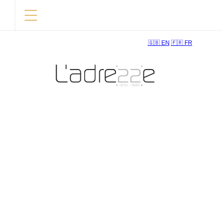
🇬🇧 EN
🇫🇷 FR