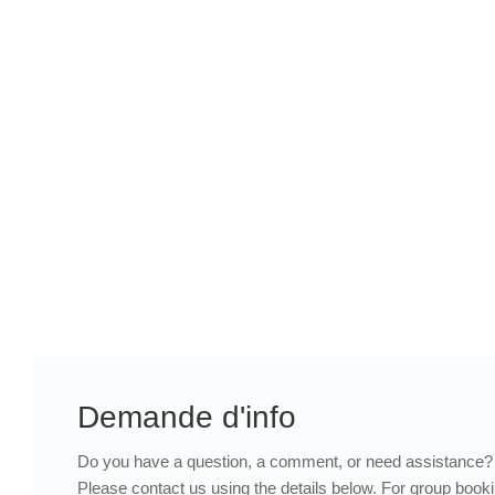
FAISONS DE VOTRE 
VISITE UNE 
EXPÉRIENCE 
INOUBLIABLE
Demande d'info
Do you have a question, a comment, or need assistance? 
Please contact us using the details below. For group book