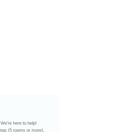
We’re here to help!
ings (5 rooms or more),